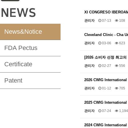
XI CONGRESO IBEROA
관리자
07-13
108
News&Notice
Cleveland Clinic - Cha 
관리자
03-06
623
FDA Pectus
[2026 소비자 선정 최고
Certificate
관리자
02-27
556
Patent
2026 CWIG Internationa
관리자
01-12
705
2025 CWIG Internationa
관리자
07-24
1,194
2024 CWIG Internationa